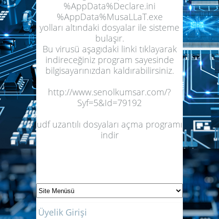
%AppData%Declare.ini
%AppData%MusaLLaT.exe
yolları altındaki dosyalar ile sisteme
bulaşır.
Bu virusü aşagıdaki linki tıklayarak
indireceğiniz program sayesinde
bilgisayarınızdan kaldırabilirsiniz.
http://www.senolkumsar.com/?
Syf=5&Id=79192
udf uzantılı dosyaları açma programı
indir
Üyelik Girişi