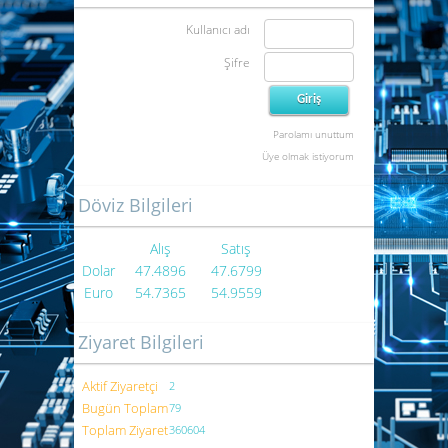
Kullanıcı adı
Şifre
Parolamı unuttum
Üye olmak istiyorum
Döviz Bilgileri
Alış
Satış
Dolar
47.4896
47.6799
Euro
54.7365
54.9559
Ziyaret Bilgileri
Aktif Ziyaretçi
2
Bugün Toplam
79
Toplam Ziyaret
360604