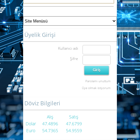
Üyelik Girişi
Kullanıcı adı
Şifre
Parolamı unuttum
Üye olmak istiyorum
Döviz Bilgileri
Alış
Satış
Dolar
47.4896
47.6799
Euro
54.7365
54.9559