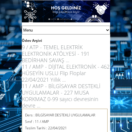
Ödev Arşivi
9 / ATP - TEMEL ELEKTRİK
ELEKTRONİK ATÖLYESİ - 191
BEDİRHAN SAVAŞ ...
11 / AMP - DİJİTAL ELEKTRONİK - 462
HÜSEYİN USLU Flip Floplar
22/04/2021 Yıllık ...
11 / AMP - BİLGİSAYAR DESTEKLİ
UYGULAMALAR - 227 MUSA
KORKMAZ 0-99 sayıcı devresinin
devre ...
Ders :
BİLGİSAYAR DESTEKLİ UYGULAMALAR
Sınıf :
11 / AMP
Teslim Tarihi :
22/04/2021